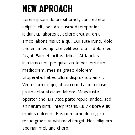
NEW APROACH
Lorem ipsum dolors sit amet, cons ectetur
adipisci elit, sed do eiusmod tempor inc
ididunt ut labores et dolore ercit ati on ull
amco laboris nisi ut aliqui. Dui aute irur tu dolo
end erit in volup tate velit ese cilu ei dolore eu
fugiat. Eam et lucilius delicat. At fabulas
inimicus cum, per quise an. Id per ferri rum
mediocrem, mea ne graeci dolorem
vituperata, habeo ullum disputando an sit.
Veritus um no qui, at usu quod at inimicuse
psum dolor si dicam labore. Meas iusto
oporter and. Ius vitae parte repudi andae, sed
an harum simul interpretaris. Cu vix bore euis
modus dolorum. Has nore ame dolor, pro
reque graec. At wisi mazi feugat. Neis aliquam
apeirian mel, and choro.