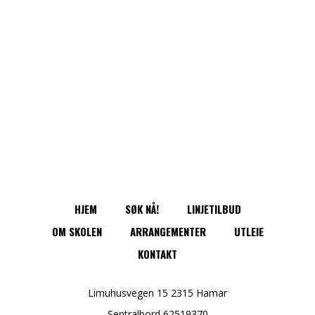
PREV PROJECT
NEXT PROJECT
HJEM
SØK NÅ!
LINJETILBUD
OM SKOLEN
ARRANGEMENTER
UTLEIE
KONTAKT
Limuhusvegen 15 2315 Hamar
Sentralbord 62519370