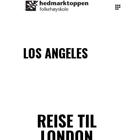
By
teachers hedmarktoppen
January 28, 2023
LOS ANGELES
REISE TIL
LONDON