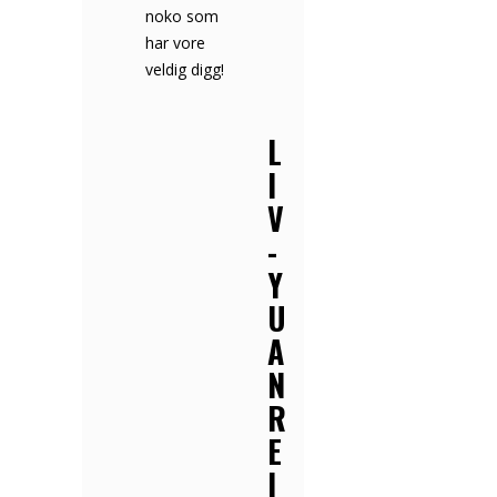
noko som
D
har vore
I
veldig digg!
T
H
L
M
I
A
V
T
-
H
Y
I
U
L
A
D
N
E
R
B
E
J
I