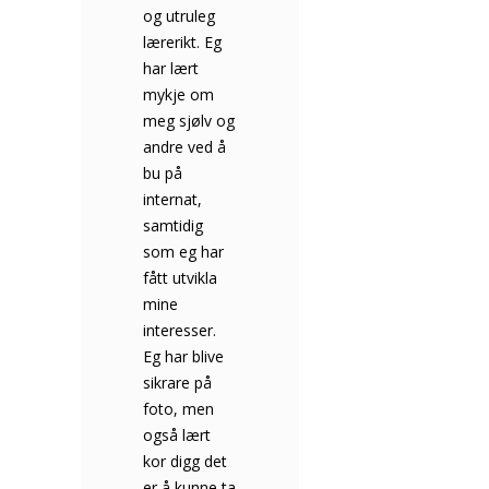
og utruleg
å gå her er
i
lærerikt. Eg
noe jeg aldri
å
har lært
kommer til å
mykje om
angre på.
meg sjølv og
Det har gitt
e
andre ved å
meg så mye
bu på
erfaring,
internat,
vennskap,
p
samtidig
livskunnskap
som eg har
og
fått utvikla
opplevelser
mine
jeg aldri ville
.
interesser.
vært foruten.
Eg har blive
Jeg har lært
sikrare på
masse om
foto, men
andre
også lært
kulturer og
kor digg det
sett hva
å
er å kunne ta
verden har å