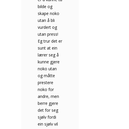
bilde og
by på. I
skape noko
timene har
utan å bli
jeg hatt det
vurdert og
utrolig gøy
utan press!
og gjort det
Eg trur det er
jeg elsker
r
sunt at ein
mest. Jeg har
lærer seg å
lært masse
kunne gjere
interessant
noko utan
innen
g
og måtte
kreativitet og
t
prestere
foto, og blitt
noko for
utfordret i
andre, men
trygge
berre gjere
omgivelser.
det for seg
Det er
sjølv fordi
nettopp det
ppen
ein sjølv vil
Hedmarktoppen