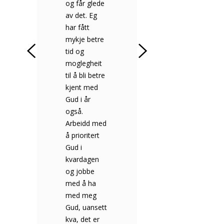
t
og får glede
er; trygt. Det
av det. Eg
er et varmt,
har fått
godt og
mykje betre
kjærlig sted
r
tid og
med rom for
ar
moglegheit
vekst. Jeg har
til å bli betre
blitt bedre
kjent med
kjent med
Gud i år
Gud, og blitt
også.
tryggere på
Arbeidd med
troa mi. Det
å prioritert
er noe med
,
Gud i
dette stedet,
kvardagen
det må
og jobbe
oppleves!
med å ha
med meg
J
Gud, uansett
U
kva, det er