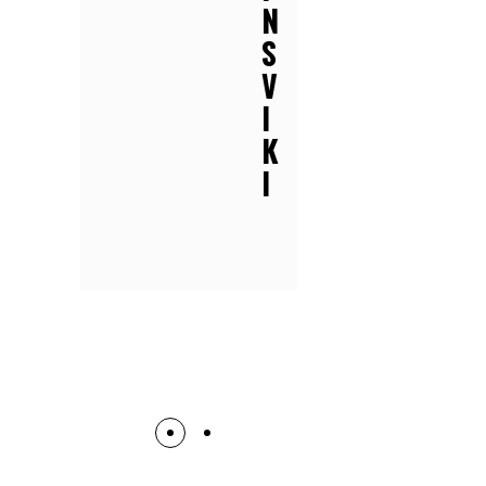
Ø
N
R
S
K
V
Å
I
F
K
L
I
A
T
I
N