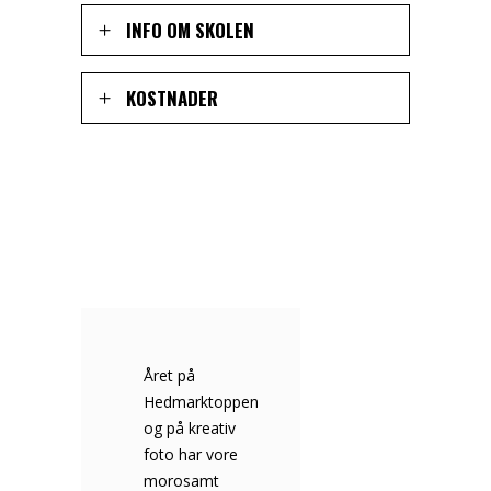
INFO OM SKOLEN
KOSTNADER
ppen
Året på
Hedmarktoppen
le
Hedmarktoppen
folkehøyskole
og på kreativ
er noe helt
foto har vore
for seg selv,
m
morosamt
og valget om