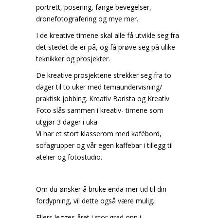
portrett, posering, fange bevegelser,
dronefotografering og mye mer.
I de kreative timene skal alle få utvikle seg fra
det stedet de er på, og få prøve seg på ulike
teknikker og prosjekter.
De kreative prosjektene strekker seg fra to
dager til to uker med temaundervisning/
praktisk jobbing. Kreativ Barista og Kreativ
Foto slås sammen i kreativ- timene som
utgjør 3 dager i uka.
Vi har et stort klasserom med kafébord,
sofagrupper og vår egen kaffebar i tillegg til
atelier og fotostudio.
Om du ønsker å bruke enda mer tid til din
fordypning, vil dette også være mulig.
Ellers legges året i stor grad opp i